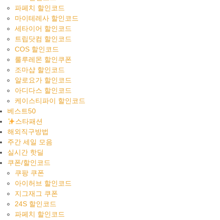
파페치 할인코드
마이테레사 할인코드
세타이어 할인코드
트립닷컴 할인코드
COS 할인코드
룰루레몬 할인쿠폰
조마샵 할인코드
알로요가 할인코드
아디다스 할인코드
케이스티파이 할인코드
베스트50
스타패션
해외직구방법
주간 세일 모음
실시간 핫딜
쿠폰/할인코드
쿠팡 쿠폰
아이허브 할인코드
지그재그 쿠폰
24S 할인코드
파페치 할인코드