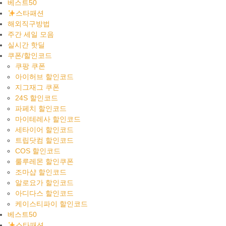
베스트50
스타패션
해외직구방법
주간 세일 모음
실시간 핫딜
쿠폰/할인코드
쿠팡 쿠폰
아이허브 할인코드
지그재그 쿠폰
24S 할인코드
파페치 할인코드
마이테레사 할인코드
세타이어 할인코드
트립닷컴 할인코드
COS 할인코드
룰루레몬 할인쿠폰
조마샵 할인코드
알로요가 할인코드
아디다스 할인코드
케이스티파이 할인코드
베스트50
스타패션