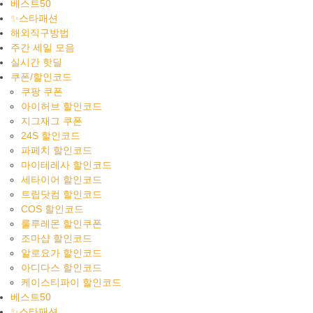
베스트50
✨스타패션
해외직구방법
주간 세일 모음
실시간 핫딜
쿠폰/할인코드
쿠팡 쿠폰
아이허브 할인코드
지그재그 쿠폰
24S 할인코드
파페치 할인코드
마이테레사 할인코드
세타이어 할인코드
트립닷컴 할인코드
COS 할인코드
룰루레몬 할인쿠폰
조마샵 할인코드
알로요가 할인코드
아디다스 할인코드
케이스티파이 할인코드
베스트50
✨스타패션