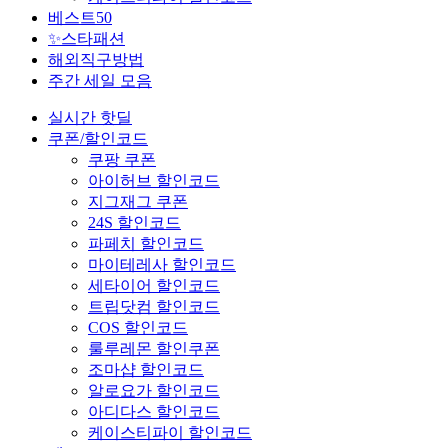
베스트50
✨스타패션
해외직구방법
주간 세일 모음
실시간 핫딜
쿠폰/할인코드
쿠팡 쿠폰
아이허브 할인코드
지그재그 쿠폰
24S 할인코드
파페치 할인코드
마이테레사 할인코드
세타이어 할인코드
트립닷컴 할인코드
COS 할인코드
룰루레몬 할인쿠폰
조마샵 할인코드
알로요가 할인코드
아디다스 할인코드
케이스티파이 할인코드