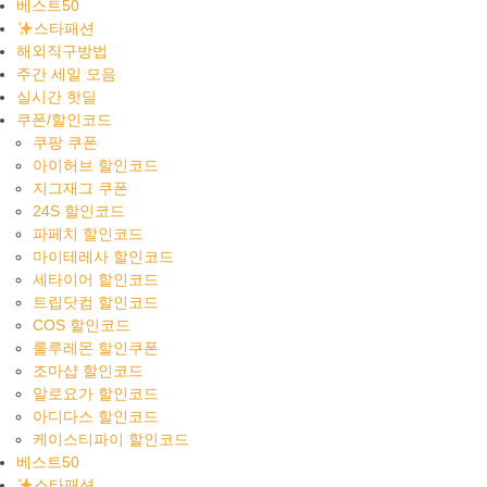
베스트50
스타패션
해외직구방법
주간 세일 모음
실시간 핫딜
쿠폰/할인코드
쿠팡 쿠폰
아이허브 할인코드
지그재그 쿠폰
24S 할인코드
파페치 할인코드
마이테레사 할인코드
세타이어 할인코드
트립닷컴 할인코드
COS 할인코드
룰루레몬 할인쿠폰
조마샵 할인코드
알로요가 할인코드
아디다스 할인코드
케이스티파이 할인코드
베스트50
스타패션