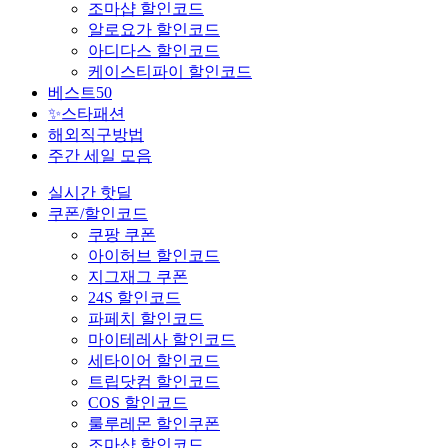
조마샵 할인코드
알로요가 할인코드
아디다스 할인코드
케이스티파이 할인코드
베스트50
✨스타패션
해외직구방법
주간 세일 모음
실시간 핫딜
쿠폰/할인코드
쿠팡 쿠폰
아이허브 할인코드
지그재그 쿠폰
24S 할인코드
파페치 할인코드
마이테레사 할인코드
세타이어 할인코드
트립닷컴 할인코드
COS 할인코드
룰루레몬 할인쿠폰
조마샵 할인코드