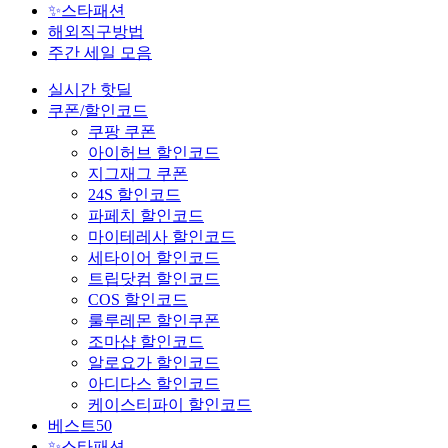
✨스타패션
해외직구방법
주간 세일 모음
실시간 핫딜
쿠폰/할인코드
쿠팡 쿠폰
아이허브 할인코드
지그재그 쿠폰
24S 할인코드
파페치 할인코드
마이테레사 할인코드
세타이어 할인코드
트립닷컴 할인코드
COS 할인코드
룰루레몬 할인쿠폰
조마샵 할인코드
알로요가 할인코드
아디다스 할인코드
케이스티파이 할인코드
베스트50
✨스타패션