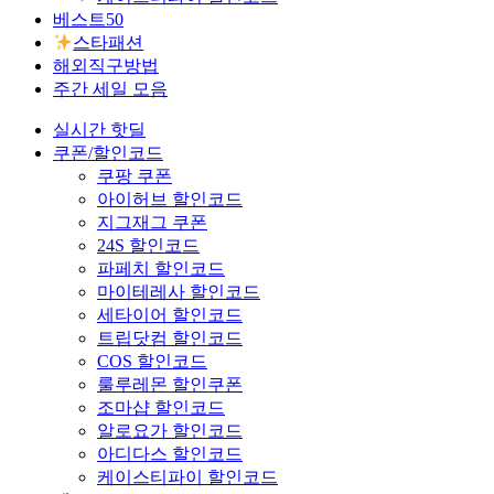
베스트50
스타패션
해외직구방법
주간 세일 모음
실시간 핫딜
쿠폰/할인코드
쿠팡 쿠폰
아이허브 할인코드
지그재그 쿠폰
24S 할인코드
파페치 할인코드
마이테레사 할인코드
세타이어 할인코드
트립닷컴 할인코드
COS 할인코드
룰루레몬 할인쿠폰
조마샵 할인코드
알로요가 할인코드
아디다스 할인코드
케이스티파이 할인코드