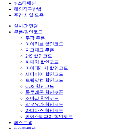
✨스타패션
해외직구방법
주간 세일 모음
실시간 핫딜
쿠폰/할인코드
쿠팡 쿠폰
아이허브 할인코드
지그재그 쿠폰
24S 할인코드
파페치 할인코드
마이테레사 할인코드
세타이어 할인코드
트립닷컴 할인코드
COS 할인코드
룰루레몬 할인쿠폰
조마샵 할인코드
알로요가 할인코드
아디다스 할인코드
케이스티파이 할인코드
베스트50
✨스타패션